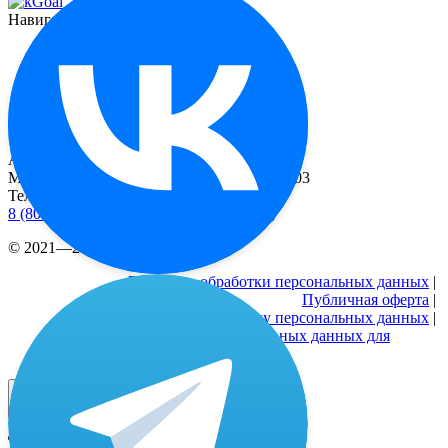
Навигация
Функционал
О миостимуляторе
Отзывы
Контакты
Реквизиты
Адрес
Москва, 2-й Рощинский пр-д, д. 8, офис 603
Телефоны
8 (800) 333 24-77
(бесплатные звонки по РФ)
© 2021—2026 |
Реквизиты
Политика обработки персональных данных
|
Публичная оферта
|
Согласие на обработку персональных данных
|
Согласие на обработку персональных данных для
рекламных активностей
Дополнительная скидка только 24 часа! ⌛️