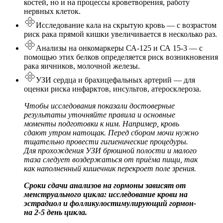
костей, но и на процессы кроветворения, работу
нервных клеток.
Исследование кала на скрытую кровь — с возрастом
риск рака прямой кишки увеличивается в несколько раз.
Анализы на онкомаркеры СА-125 и СА 15-3 — с
помощью этих белков определяется риск возникновения
рака яичников, молочной железы.
УЗИ сердца и брахицефальных артерий — для
оценки риска инфарктов, инсультов, атеросклероза.
Чтобы исследования показали достоверные
результаты уточняйте правила и основные
моменты подготовки к ним. Например, кровь
сдают утром натощак. Перед сбором мочи нужно
тщательно провести гигиенические процедуры.
Для прохождения УЗИ брюшной полости и малого
таза следует воздержаться от приёма пищи, так
как наполненный кишечник перекроет поле зрения.
Сроки сдачи анализов на гормоны зависят от
менструального цикла: исследование крови на
эстрадиол и фолликулостимулирующий гормон-
на 2-5 день цикла.