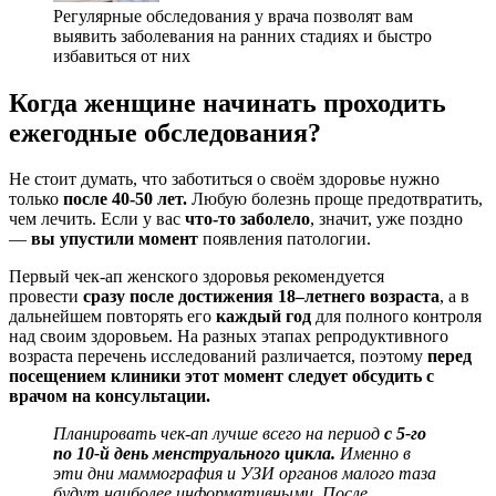
Регулярные обследования у врача позволят вам
выявить заболевания на ранних стадиях и быстро
избавиться от них
Когда женщине начинать проходить
ежегодные обследования?
Не стоит думать, что заботиться о своём здоровье нужно
только
после 40-50 лет.
Любую болезнь проще предотвратить,
чем лечить. Если у вас
что-то заболело
, значит, уже поздно
—
вы упустили момент
появления патологии.
Первый чек-ап женского здоровья рекомендуется
провести
сразу после достижения 18–летнего возраста
, а в
дальнейшем повторять его
каждый год
для полного контроля
над своим здоровьем. На разных этапах репродуктивного
возраста перечень исследований различается, поэтому
перед
посещением клиники этот момент следует обсудить с
врачом на консультации.
Планировать чек-ап лучше всего на период
с 5-го
по 10-й день менструального цикла.
Именно в
эти дни маммография и УЗИ органов малого таза
будут наиболее информативными. После