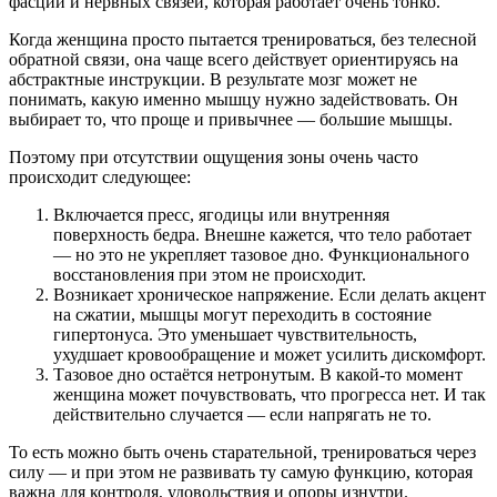
фасций и нервных связей, которая работает очень тонко.
Когда женщина просто пытается тренироваться, без телесной
обратной связи, она чаще всего действует ориентируясь на
абстрактные инструкции. В результате мозг может не
понимать, какую именно мышцу нужно задействовать. Он
выбирает то, что проще и привычнее — большие мышцы.
Поэтому при отсутствии ощущения зоны очень часто
происходит следующее:
Включается пресс, ягодицы или внутренняя
поверхность бедра. Внешне кажется, что тело работает
— но это не укрепляет тазовое дно. Функционального
восстановления при этом не происходит.
Возникает хроническое напряжение. Если делать акцент
на сжатии, мышцы могут переходить в состояние
гипертонуса. Это уменьшает чувствительность,
ухудшает кровообращение и может усилить дискомфорт.
Тазовое дно остаётся нетронутым. В какой-то момент
женщина может почувствовать, что прогресса нет. И так
действительно случается — если напрягать не то.
То есть можно быть очень старательной, тренироваться через
силу — и при этом не развивать ту самую функцию, которая
важна для контроля, удовольствия и опоры изнутри.