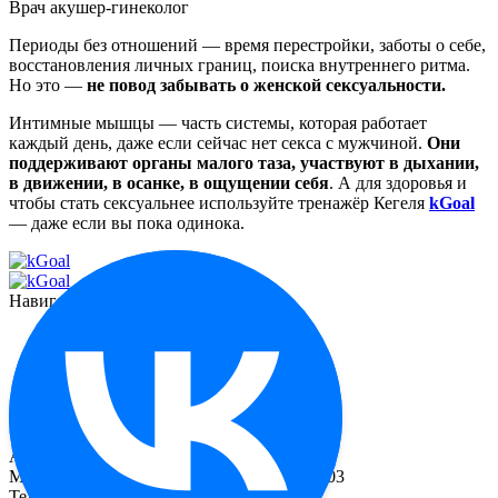
Врач акушер-гинеколог
Периоды без отношений — время перестройки, заботы о себе,
восстановления личных границ, поиска внутреннего ритма.
Но это —
не повод забывать
о женской сексуальности
.
Интимные мышцы — часть системы, которая работает
каждый день, даже если сейчас нет
секса с мужчиной
.
Они
поддерживают органы малого таза, участвуют в дыхании,
в движении, в осанке, в ощущении себя
. А
для здоровья
и
чтобы
стать сексуальнее
используйте тренажёр Кегеля
kGoal
— даже если вы пока
одинока
.
Навигация
Функционал
О миостимуляторе
Отзывы
Контакты
Реквизиты
Адрес
Москва, 2-й Рощинский пр-д, д. 8, офис 603
Телефоны