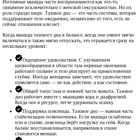
Интимные мышцы часто воспринимаются как что-то,
связанное исключительно с
женской сексуальностью
. Но их
роль гораздо шире. Тазовое дно — это часть системы, которая
поддерживает тело ежедневно, независимо от того, есть ли
сейчас отношения или нет.
Когда мышцы тазового дна в балансе, когда они умеют мягко
включаться и также мягко отпускать, это отражается сразу на
нескольких уровнях:
Ощущение удовольствия. С улучшением
кровообращения в области таза нервные окончания
работают сильнее и тело реагирует на прикосновения
глубже. Иногда женщины замечают, что удовольствие
появляется само — не как действие, а как состояние.
Общий тонус таза и нижней части живота. Тазовое
дно работает вместе с мышцами кора и диафрагмой.
Когда оно в ресурсе, легче удерживать осанку.
Поддержка поясницы. Тазовое дно — важная часть
стабилизации позвоночника. Если мышцы ослаблены
или в спазме, поясница берёт нагрузку на себя. Когда
баланс восстанавливается, напряжения в спине
становится меньше.