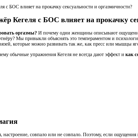
ля с БОС влияет на прокачку сексуальности и оргазмичности?
жёр Кегеля с БОС влияет на прокачку се
ровать оргазмы?
И почему одни женщины описывают ощущения о
ртнёру?
Мы привыкли объяснять это темпераментом и психологие
вязей, которые можно развивать так же, как пресс или мышцы яг
почему обычные упражнения Кегеля не всегда дают эффект и
как с
магия
я, настроение, совпало или не совпало. Поэтому, если ощущения