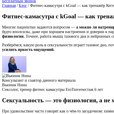
Бесплатный звонок
Главная
/
Блог
/
Фитнес-камасутра c kGoal — как тренажёр Кеге
Фитнес-камасутра c kGoal — как трена
Многие пациентки задаются вопросом —
а можно ли натрени
будто вполсилы, даже при хорошем настроении и доверии к па
физиология
. Точнее,
работа мышц тазового дн
а и нейронных с
Разберёмся, какую роль в сексуальности играет тазовое дно, 
усилить яркость ощущений.
Консультант и соавтор данного материала
Вьюник Нина
Сексолог, тренер фитнес камасутры EroTraverse
стаж 6 лет
Сексуальность — это физиология, а не 
Про удовольствие часто говорят как о чём-то загадочном: хими