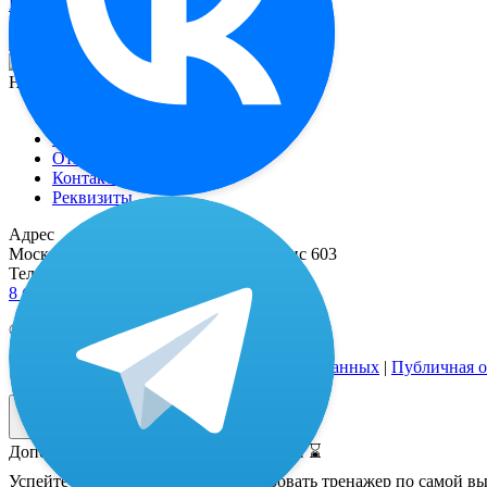
Бесплатный звонок
Файл не найден: page26611084.html
Навигация
Функционал
О миостимуляторе
Отзывы
Контакты
Реквизиты
Адрес
Москва, 2-й Рощинский пр-д, д. 8, офис 603
Телефоны
8 (800) 333 24-77
(бесплатные звонки по РФ)
© 2021—2026 |
Реквизиты
Политика обработки персональных данных
|
Публичная о
Дополнительная скидка только 24 часа! ⌛️
Успейте оставить заявку и забронировать тренажер по самой 