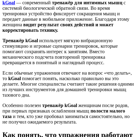
kGoal
— современный
тренажёр для интимных мышц
с
системой биологической обратной связи. Во время
тренировки устройство фиксирует сокращения мышц и
передает данные в мобильное приложение. Благодаря этому
женщина
видит результат своих действий и может
корректировать технику.
Тренажёр kGoal
использует мягкую вибрационную
стимуляцию и игровые сценарии тренировок, которые
помогают сохранять интерес к занятиям. Вместо
механического подсчета повторений тренировка
превращается в понятный и наглядный процесс.
Если обычные упражнения отвечают на вопрос «что делать»,
то
kGoal
помогает понять, насколько правильно вы это
делаете. Многие специалисты считают такие решения одними
из лучших инструментов для домашней тренировки мышц
тазового дна.
Особенно полезен
тренажёр kGoal
женщинам после родов,
при первых признаках ослабления мышц
полости малого
таза
и тем, кто уже пробовал заниматься самостоятельно, но
не получил ожидаемого результата.
Как понять, что упражнения работают