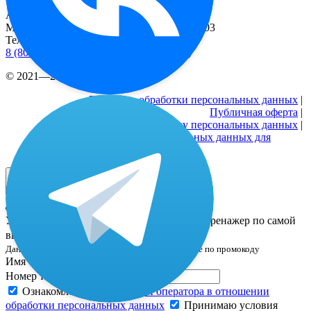
Адрес
Москва, 2-й Рощинский пр-д, д. 8, офис 603
Телефоны
8 (800) 333 24-77
(бесплатные звонки по РФ)
© 2021—2026 |
Реквизиты
Политика обработки персональных данных
|
Публичная оферта
|
Согласие на обработку персональных данных
|
Согласие на обработку персональных данных для
рекламных активностей
Дополнительная скидка только 24 часа! ⌛️
Успейте оставить заявку и забронировать тренажер по самой
выгодной цене —
18 518 ₽
Данная цена уже включает все скидки, в том числе по промокоду
Имя*
Номер телефона*
Ознакомлен(а) с
политикой оператора в отношении
обработки персональных данных
Принимаю условия