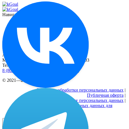
Навигация
Функционал
О миостимуляторе
Отзывы
Контакты
Реквизиты
Адрес
Москва, 2-й Рощинский пр-д, д. 8, офис 603
Телефоны
8 (800) 333 24-77
(бесплатные звонки по РФ)
© 2021—2026 |
Реквизиты
Политика обработки персональных данных
|
Публичная оферта
|
Согласие на обработку персональных данных
|
Согласие на обработку персональных данных для
рекламных активностей