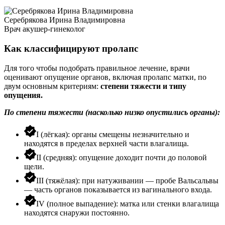
Серебрякова Ирина Владимировна
Врач акушер-гинеколог
Как классифицируют пролапс
Для того чтобы подобрать правильное лечение, врачи
оценивают опущение органов, включая
пролапс матки
, по
двум основным критериям:
степени тяжести и типу
опущения.
По степени тяжести (насколько низко опустились органы):
I (лёгкая): органы смещены незначительно и
находятся в пределах верхней части влагалища.
II (средняя): опущение доходит почти до половой
щели.
III (тяжёлая): при натуживании — пробе Вальсальвы
— часть органов показывается из вагинального входа.
IV (полное выпадение): матка или стенки влагалища
находятся снаружи постоянно.