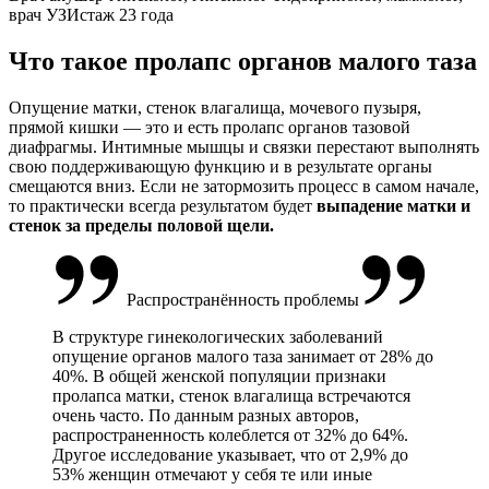
врач УЗИ
стаж 23 года
Что такое пролапс органов малого таза
Опущение матки
, стенок влагалища, мочевого пузыря,
прямой кишки — это и есть пролапс органов тазовой
диафрагмы.
Интимные мышцы
и связки перестают выполнять
свою поддерживающую функцию и в результате органы
смещаются вниз. Если не затормозить процесс в самом начале,
то практически всегда результатом будет
выпадение матки
и
стенок за пределы половой щели.
Распространённость проблемы
В структуре гинекологических заболеваний
опущение органов
малого таза занимает от 28% до
40%
. В общей женской популяции признаки
пролапса матки
, стенок влагалища встречаются
очень часто. По данным разных авторов,
распространенность колеблется от 32% до 64%.
Другое исследование указывает, что от 2,9% до
53% женщин отмечают у себя те или иные