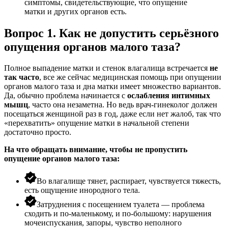
симптомы, свидетельствующие, что
опущение
матки
и других органов есть
.
Вопрос 1. Как не допустить серьёзного
опущения органов малого таза?
Полное
выпадение матки
и стенок влагалища встречается
не
так часто
, все же сейчас медицинская помощь при
опущении
органов
малого таза и
дна матки
имеет множество вариантов.
Да, обычно проблема начинается с
ослабления
интимных
мышц
, часто она незаметна. Но ведь
врач
-гинеколог должен
посещаться женщиной раз в год, даже если нет жалоб, так что
«перехватить»
опущение матки
в начальной степени
достаточно просто.
На что обращать внимание, чтобы не пропустить
опущение органов
малого таза:
Во влагалище тянет, распирает, чувствуется тяжесть,
есть ощущение инородного тела.
Затруднения с посещением туалета — проблема
сходить и по-маленькому, и по-большому: нарушения
мочеиспускания, запоры, чувство неполного