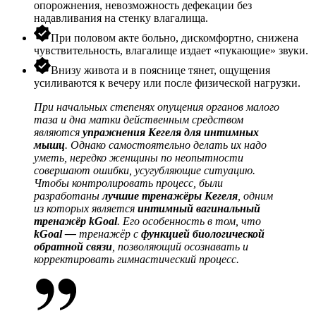
опорожнения, невозможность дефекации без
надавливания на стенку влагалища.
При половом акте больно, дискомфортно, снижена
чувствительность, влагалище издает «пукающие» звуки.
Внизу живота и в пояснице тянет, ощущения
усиливаются к вечеру или после физической нагрузки.
При начальных степенях
опущения органов
малого
таза и
дна матки
действенным средством
являются
упражнения Кегеля
для
интимных
мышц
. Однако самостоятельно делать их надо
уметь, нередко женщины по неопытности
совершают ошибки, усугубляющие ситуацию.
Чтобы контролировать процесс, были
разработаны
лучшие тренажёры Кегеля
, одним
из которых является
интимный
вагинальный
тренажёр
kGoal
. Его особенность в том, что
kGoal
—
тренажёр
с
функцией биологической
обратной связи
, позволяющий осознавать и
корректировать гимнастический процесс.