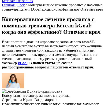
Бесплатный звонок
Главная
/
Блог
/
Консервативное лечение пролапса с помощью
тренажёра Кегеля kGoal: когда оно эффективно? Отвечает врач
Консервативное лечение пролапса с
помощью тренажёра Кегеля kGoal:
когда оно эффективно? Отвечает врач
Врач
поставил диагноз «
пролапс органов малого таза
»! В
первый момент это может вызвать такой стресс, что женщина
слушает невнимательно и выходит из кабинета с полным
непониманием — как предстоит
лечить опущение матки
и
стенок влагалища, почему рекомендовали
вагинальный
массажёр
kGoal
.
В нашей статье на самые
распространенные вопросы пациенток
отвечает врач
.
Консультант и соавтор данного материала
Серебрякова Ирина Владимировна
Врач акушер-гинеколог, гинеколог-эндокринолог, маммолог,