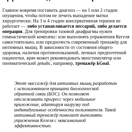
Главное вовремя поставить диагноз — на 1 или 2 стадии
опущения, чтобы потом не
лечить выпадение матки
хирургически. На 3 и 4 стадии консервативная терапия не
работает —
либо устанавливается пессарий, либо делается
операция
. Для тренировки тазовой диафрагмы нужен
гимнастический комплекс: или выполнять
упражнения Кегеля
самостоятельно, или предпочесть современный
тренажёр для
интимных мышц
. В зависимости от состояния общего
здоровья, наличия противопоказаний, личных предпочтений
пациентки,
врач
может рекомендовать миостимулятор или
пневматический девайс, например,
тренажёр kGoal
.
Этот
массажёр для интимных мышц
разработан
с использованием принципа биологической
обратной связи (БОС). Он позволяет
отслеживать прогресс через мобильное
приложение, адаптируя нагрузку под
индивидуальные особенности пользователя. Такой
интимный тренажёр
помогает выполнять
упражнения Кегеля
с максимальной
эффективностью.