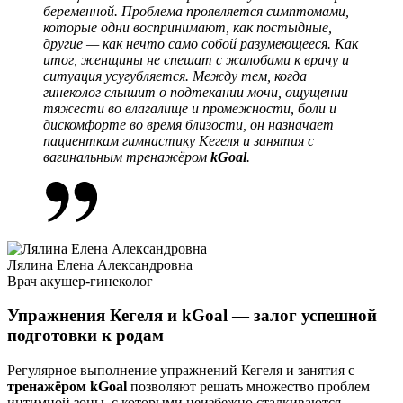
беременной. Проблема проявляется симптомами,
которые одни воспринимают, как постыдные,
другие — как нечто само собой разумеющееся. Как
итог, женщины не спешат с жалобами к врачу и
ситуация усугубляется. Между тем, когда
гинеколог слышит о подтекании мочи, ощущении
тяжести во влагалище и промежности, боли и
дискомфорте во время близости, он назначает
пациенткам гимнастику Кегеля и занятия с
вагинальным тренажёром
kGoal
.
Лялина Елена Александровна
Врач акушер-гинеколог
Упражнения Кегеля и kGoal — залог успешной
подготовки к родам
Регулярное выполнение
упражнений Кегеля
и занятия с
тренажёром kGoal
позволяют решать множество проблем
интимной
зоны, с которыми неизбежно сталкиваются