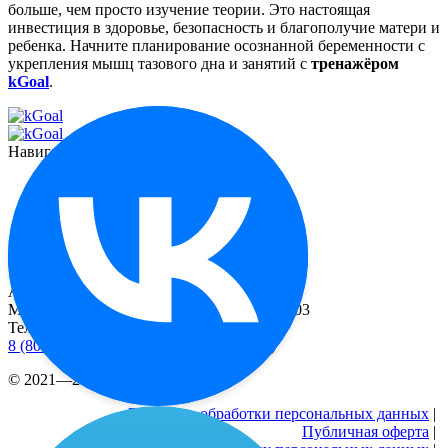
больше, чем просто изучение теории. Это настоящая
инвестиция в здоровье, безопасность и благополучие матери и
ребенка. Начните планирование осознанной беременности с
укрепления мышц тазового дна и занятий с
тренажёром
kGoal
.
Навигация
Функционал
О миостимуляторе
Отзывы
Контакты
Реквизиты
Адрес
Москва, 2-й Рощинский пр-д, д. 8, офис 603
Телефоны
8 (800) 333 24-77
(бесплатные звонки по РФ)
© 2021—2026 |
Реквизиты
Политика обработки персональных данных
|
Публичная оферта
|