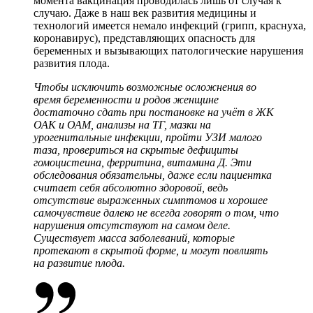
момента вакцинация проводилась лишь от случая к
случаю. Даже в наш век развития медицины и
технологий имеется немало инфекций (грипп, краснуха,
коронавирус), представляющих опасность для
беременных и вызывающих патологические нарушения
развития плода.
Чтобы исключить возможные осложнения во
время беременности и родов женщине
достаточно сдать при постановке на учёт в ЖК
ОАК и ОАМ, анализы на ТГ, мазки на
урогенитальные инфекции, пройти УЗИ малого
таза, провериться на скрытые дефициты
гомоцистеина, ферритина, витамина Д. Эти
обследования обязательны, даже если пациентка
считает себя абсолютно здоровой, ведь
отсутствие выраженных симптомов и хорошее
самочувствие далеко не всегда говорят о том, что
нарушения отсутствуют на самом деле.
Существует масса заболеваний, которые
протекают в скрытой форме, и могут повлиять
на развитие плода.