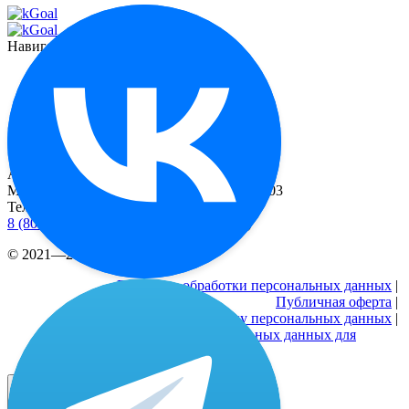
Навигация
Функционал
О миостимуляторе
Отзывы
Контакты
Реквизиты
Адрес
Москва, 2-й Рощинский пр-д, д. 8, офис 603
Телефоны
8 (800) 333 24-77
(бесплатные звонки по РФ)
© 2021—2026 |
Реквизиты
Политика обработки персональных данных
|
Публичная оферта
|
Согласие на обработку персональных данных
|
Согласие на обработку персональных данных для
рекламных активностей