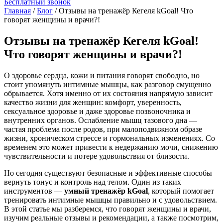
Бесплатный звонок
Главная
/
Блог
/
Отзывы на тренажёр Кегеля kGoal! Что
говорят женщины и врачи?!
Отзывы на тренажёр Кегеля kGoal!
Что говорят женщины и врачи?!
О здоровье сердца, кожи и питания говорят свободно, но
стоит упомянуть интимные мышцы, как разговор смущенно
обрывается. Хотя именно от их состояния напрямую зависит
качество жизни для женщин: комфорт, уверенность,
сексуальное здоровье и даже здоровье позвоночника и
внутренних органов. Ослабление мышц тазового дна —
частая проблема после родов, при малоподвижном образе
жизни, хроническом стрессе и гормональных изменениях. Со
временем это может привести к недержанию мочи, снижению
чувствительности и потере удовольствия от близости.
Но сегодня существуют безопасные и эффективные способы
вернуть тонус и контроль над телом. Один из таких
инструментов —
умный тренажёр kGoal
, который помогает
тренировать интимные мышцы правильно и с удовольствием.
В этой статье мы разберемся, что
говорят женщины
и
врачи
,
изучим реальные отзывы и рекомендации, а также посмотрим,