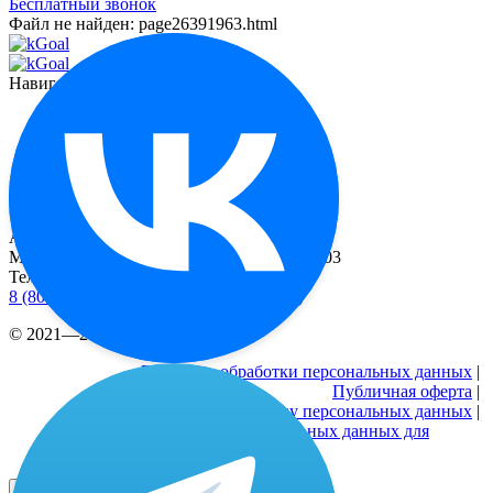
Бесплатный звонок
Файл не найден: page26391963.html
Навигация
Функционал
О миостимуляторе
Отзывы
Контакты
Реквизиты
Адрес
Москва, 2-й Рощинский пр-д, д. 8, офис 603
Телефоны
8 (800) 333 24-77
(бесплатные звонки по РФ)
© 2021—2026 |
Реквизиты
Политика обработки персональных данных
|
Публичная оферта
|
Согласие на обработку персональных данных
|
Согласие на обработку персональных данных для
рекламных активностей