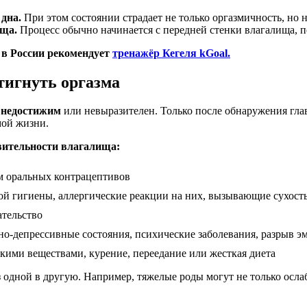
дна.
При этом состоянии страдает не только оргазмичность, но 
ища.
Процесс обычно начинается с передней стенки влагалища, п
 в России рекомендует
тренажёр Кегеля kGoal.
тигнуть оргазма
л недостижим
или невыразителен. Только после обнаружения гл
мой жизни.
вительности влагалища:
ем оральных контрацептивов
ой гигиены, аллергические реакции на них, вызывающие сухост
ательство
но-депрессивные состояния, психические заболевания, разрыв э
скими веществами, курение, переедание или жесткая диета
з одной в другую. Например, тяжелые роды могут не только осла