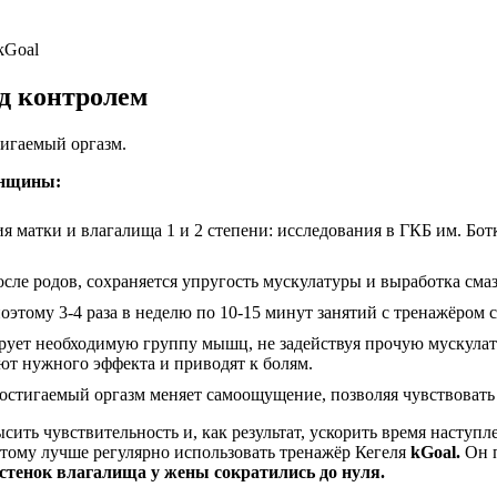
kGoal
од контролем
тигаемый оргазм.
енщины:
 матки и влагалища 1 и 2 степени: исследования в ГКБ им. Бот
ле родов, сохраняется упругость мускулатуры и выработка смаз
этому 3-4 раза в неделю по 10-15 минут занятий с тренажёром сб
рует необходимую группу мышц, не задействуя прочую мускулат
ют нужного эффекта и приводят к болям.
достигаемый оргазм меняет самоощущение, позволяя чувствовать
ть чувствительность и, как результат, ускорить время наступл
этому лучше регулярно использовать тренажёр Кегеля
kGoal.
Он п
стенок влагалища у жены сократились до нуля.