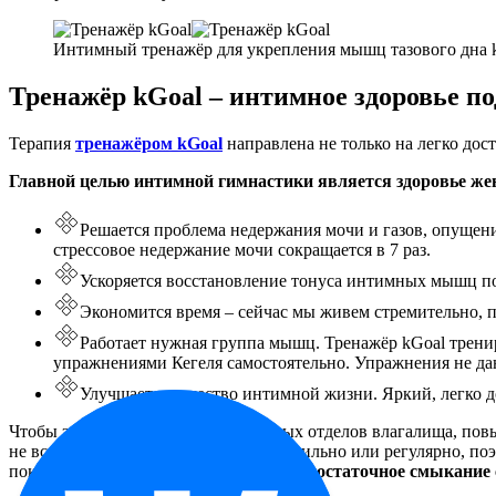
Интимный тренажёр для укрепления мышц тазового дна 
Тренажёр kGoal – интимное здоровье п
Терапия
тренажёром kGoal
направлена не только на легко дос
Главной целью интимной гимнастики является здоровье ж
Решается проблема недержания мочи и газов, опущения
стрессовое недержание мочи сокращается в 7 раз.
Ускоряется восстановление тонуса интимных мышц пос
Экономится время – сейчас мы живем стремительно, по
Работает нужная группа мышц. Тренажёр kGoal трени
упражнениями Кегеля самостоятельно. Упражнения не да
Улучшается качество интимной жизни. Яркий, легко 
Чтобы заново ощутить мышцы разных отделов влагалища, повыси
не все в состоянии выполнять их правильно или регулярно, по
показали, что
62% жалоб мужей на недостаточное смыкание 