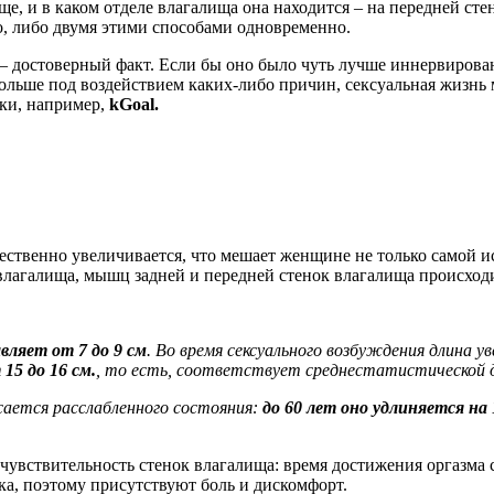
ще, и в каком отделе влагалища она находится – на передней сте
но, либо двумя этими способами одновременно.
– достоверный факт. Если бы оно было чуть лучше иннервирован
ольше под воздействием каких-либо причин, сексуальная жизнь 
ки, например,
kGoal.
ественно увеличивается, что мешает женщине не только самой ис
 влагалища, мышц задней и передней стенок влагалища происход
вляет от 7 до 9 см
. Во время сексуального возбуждения длина ув
15 до 16 см.
, то есть, соответствует среднестатистической д
сается расслабленного состояния:
до 60 лет оно удлиняется на 
чувствительность стенок влагалища: время достижения оргазма 
ка, поэтому присутствуют боль и дискомфорт.