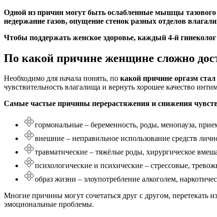
Одной из причин могут быть ослабленные мышцы тазового 
недержание газов, опущение стенок разных отделов влагал
Чтобы поддержать женское здоровье, каждый 4-й гинеколог
По какой причине женщине сложно дос
Необходимо для начала понять, по
какой причине оргазм ста
чувствительность влагалища и вернуть хорошее качество инти
Самые частые причины перерастяжения и снижения чувст
гормональные – беременность, роды, менопауза, при
внешние – неправильное использование средств личн
травматические – тяжёлые роды, хирургическое вмеш
психологические и психические – стрессовые, тревож
образ жизни – злоупотребление алкоголем, наркотиче
Многие причины могут сочетаться друг с другом, перетекать и
эмоциональные проблемы.