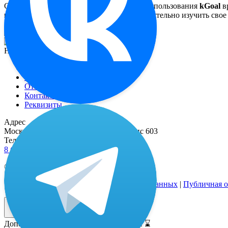
Сами пациентки признаются, что после использования
kGoal
в
использовать как секс-игрушку
, самостоятельно изучить сво
Навигация
Функционал
О миостимуляторе
Отзывы
Контакты
Реквизиты
Адрес
Москва, 2-й Рощинский пр-д, д. 8, офис 603
Телефоны
8 (800) 333 24-77
(бесплатные звонки по РФ)
© 2021—2026 |
Реквизиты
Политика обработки персональных данных
|
Публичная о
Дополнительная скидка только 24 часа! ⌛️