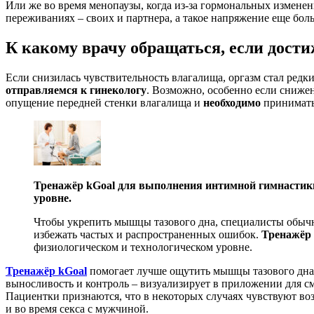
Или же во время менопаузы, когда из-за гормональных измене
переживаниях – своих и партнера, а такое напряжение еще бол
К какому врачу обращаться, если дости
Если снизилась чувствительность влагалища, оргазм стал ред
отправляемся к гинекологу
. Возможно, особенно если сниже
опущение передней стенки влагалища и
необходимо
принимать
Тренажёр kGoal для выполнения интимной гимнастики
уровне.
Чтобы укрепить мышцы тазового дна, специалисты обычн
избежать частых и распространенных ошибок.
Тренажёр 
физиологическом и технологическом уровне.
Тренажёр kGoal
помогает лучше ощутить мышцы тазового дна 
выносливость и контроль – визуализирует в приложении для с
Пациентки признаются, что в некоторых случаях чувствуют во
и во время секса с мужчиной.