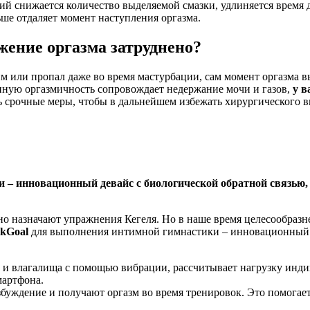
ний снижается количество выделяемой смазки, удлиняется время
ьше отдаляет момент наступления оргазма.
жение оргазма затруднено?
ким или пропал даже во время мастурбации, сам момент оргазма
нную оргазмичность сопровождает недержание мочи и газов,
у в
 срочные меры, чтобы в дальнейшем избежать хирургического в
 – инновационный девайс с биологической обратной связью,
о назначают упражнения Кегеля. Но в наше время целесообразн
kGoal
для выполнения интимной гимнастики – инновационный д
и влагалища с помощью вибрации, рассчитывает нагрузку индив
мартфона.
збуждение и получают оргазм во время тренировок. Это помогае