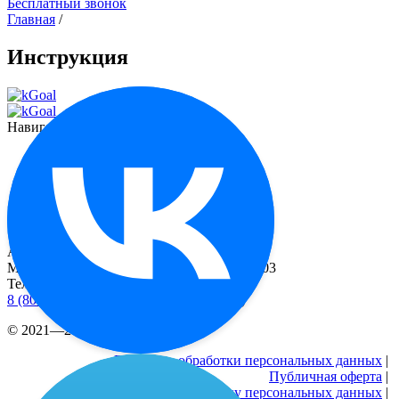
Бесплатный звонок
Главная
/
Инструкция
Навигация
Функционал
О миостимуляторе
Отзывы
Контакты
Реквизиты
Адрес
Москва, 2-й Рощинский пр-д, д. 8, офис 603
Телефоны
8 (800) 333 24-77
(бесплатные звонки по РФ)
© 2021—2026 |
Реквизиты
Политика обработки персональных данных
|
Публичная оферта
|
Согласие на обработку персональных данных
|