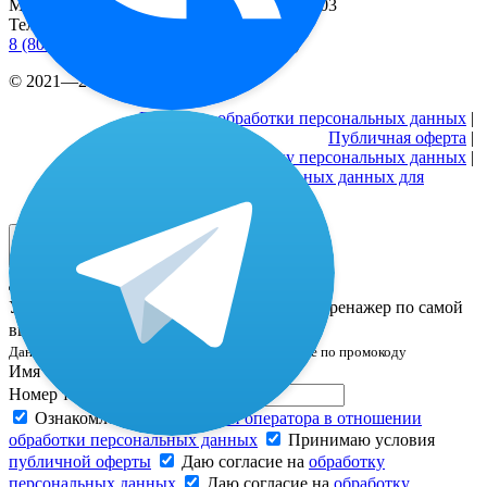
Москва, 2-й Рощинский пр-д, д. 8, офис 603
Телефоны
8 (800) 333 24-77
(бесплатные звонки по РФ)
© 2021—2026 |
Реквизиты
Политика обработки персональных данных
|
Публичная оферта
|
Согласие на обработку персональных данных
|
Согласие на обработку персональных данных для
рекламных активностей
Дополнительная скидка только 24 часа! ⌛️
Успейте оставить заявку и забронировать тренажер по самой
выгодной цене —
18 518 ₽
Данная цена уже включает все скидки, в том числе по промокоду
Имя*
Номер телефона*
Ознакомлен(а) с
политикой оператора в отношении
обработки персональных данных
Принимаю условия
публичной оферты
Даю согласие на
обработку
персональных данных
Даю согласие на
обработку