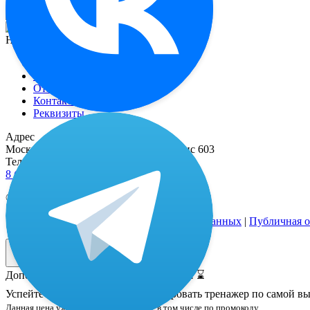
Вернуться на главную
Навигация
Функционал
О миостимуляторе
Отзывы
Контакты
Реквизиты
Адрес
Москва, 2-й Рощинский пр-д, д. 8, офис 603
Телефоны
8 (800) 333 24-77
(бесплатные звонки по РФ)
© 2021—2026 |
Реквизиты
Политика обработки персональных данных
|
Публичная о
Дополнительная скидка только 24 часа! ⌛️
Успейте оставить заявку и забронировать тренажер по самой 
Данная цена уже включает все скидки, в том числе по промокоду