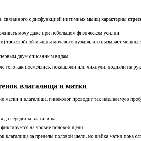
в
, связанного с дисфункцией
интимных мышц
характерны
стрес
ерживать мочу даже при небольшом физическом усилии
ем) трехслойной мышцы мочевого пузыря, что вызывает мощные 
 первым двум описанным видам
 того как посмеялись, покашляли или чихнули, подняли на руки
стенок влагалища и матки
ие матки
и влагалища, гинеколог проводит так называемую проб
я до середины влагалища
а фиксируется на уровне половой щели
ок влагалища за пределы половой щели, но шейка матки пока ос