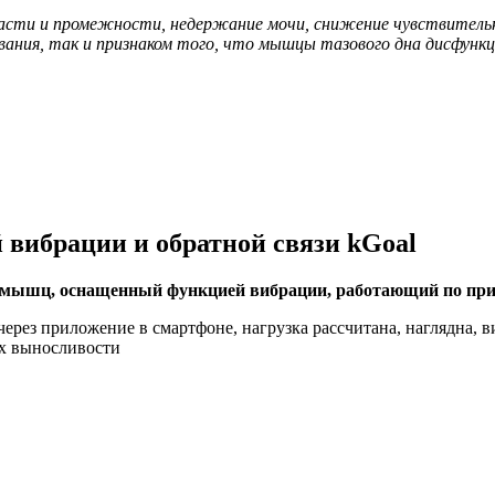
бласти и промежности,
недержание мочи
, снижение чувствитель
вания, так и признаком того, что
мышцы тазового дна
дисфунк
вибрации и обратной связи kGoal
мышц, оснащенный функцией вибрации, работающий по принц
ерез приложение в смартфоне, нагрузка рассчитана, наглядна, 
их выносливости