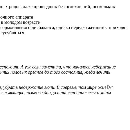
ных родов, даже прошедших без осложнений, нескольких
очного аппарата
 в молодом возрасте
, гормонального дисбаланса, однако нередко женщины приходят
усугубляться
 беспокоит. А уж если заметили, что началось
недержание
енних
половых органов
до того состояния, когда лечить
а, убрать
недержание мочи
. В современном мире живём:
ляет
мышцы тазового дна
, устраняет проблемы с этим