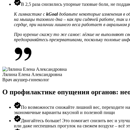
В 2,5 раза снизились упорные тазовые боли, не подда
К гимнастике с
kGoal
добавьте некоторые изменения в о
на мышцы тазового дна – как при сидячей работе, так и 
сердце, при наличии лишнего веса работает в авральном
Про курение скажу то же самое: лёгкие не выполняют св
предохраняйтесь презервативами, поскольку половые ин
Лялина Елена Александровна
Врач акушер-гинеколог
О профилактике опущения органов: не
По возможности снижайте лишний вес, переходите на
экономичные варианты вкусной и полезной пищи
Двигайтесь больше! Это помогает снизить вес и улуч
или даже неспешных прогулок на свежем воздухе – всё эт