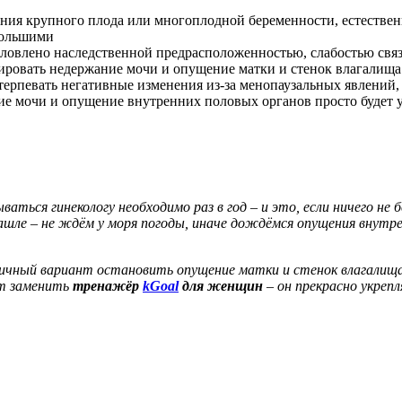
ния крупного плода или многоплодной беременности, естествен
большими
ловлено наследственной предрасположенностью, слабостью связ
ировать недержание мочи и опущение матки и стенок влагалища
етерпевать негативные изменения из-за менопаузальных явлений
ие мочи и опущение внутренних половых органов просто будет 
ваться гинекологу необходимо раз в год – и это, если ничего не
 кашле – не ждём у моря погоды, иначе дождёмся опущения внутр
тличный вариант остановить
опущение матки
и стенок влагалищ
 заменить
тренажёр
kGoal
для женщин
– он прекрасно укреп