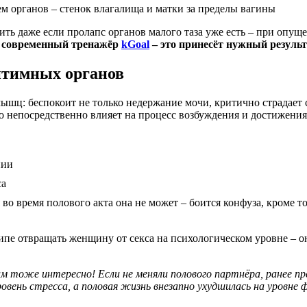
м органов – стенок влагалища и матки за пределы вагины
ить даже если
пролапс органов малого таза
уже есть – при опущ
я современный тренажёр
kGoal
– это принесёт нужный результ
нтимных органов
мышц
: беспокоит не только
недержание мочи
, критично страдает
то непосредственно влияет на процесс возбуждения и достижения
нии
са
во время полового акта она не может – боится конфуза, кроме 
пе отвращать женщину от секса на психологическом уровне – он
ам тоже интересно! Если не меняли полового партнёра, ранее пре
овень стресса, а половая жизнь внезапно ухудшилась на уровне