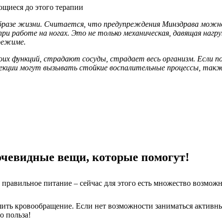
ющиеся до этого терапии
бразе жизни. Считается, что предупреждения Минздрава можно 
при работе на ногах. Это не только механическая, давящая нагр
 режиме.
оих функций, страдают сосуды, страдает весь организм. Если 
фекции могут вызывать стойкие воспалительные процессы, так
очевидные вещи, которые помогут!
 правильное питание – сейчас для этого есть множество возмож
шить кровообращение. Если нет возможности заниматься активн
о польза!