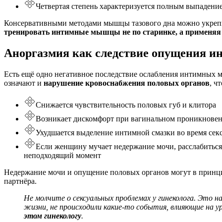
Четвертая степень характеризуется полным выпадение
Консервативными методами
мышцы тазового дна
можно укреп
тренировать
интимные мышцы не по старинке, а применя
Аноргазмия как следствие опущения и
Есть ещё одно негативное последствие ослабления
интимных 
означают и
нарушение кровоснабжения половых органов
, ч
Снижается чувствительность половых губ и клитора
Возникает дискомфорт при вагинальном проникнове
Ухудшается выделение интимной смазки во время сек
Если женщину мучает недержание мочи, расслабиться 
неподходящий момент
Недержание мочи
и опущение половых органов могут в принци
партнёра.
Не молчите о сексуальных проблемах у гинеколога. Это н
жизни, не происходили какие-то события, влияющие на ур
этом гинекологу
.