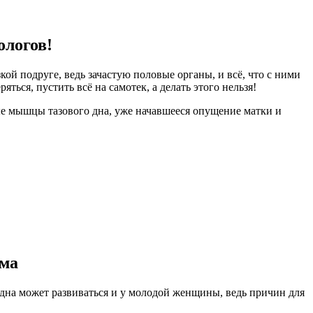
ологов!
зкой подруге, ведь зачастую
половые органы
, и всё, что с ними
ряться, пустить всё на самотек, а делать этого нельзя!
ые
мышцы тазового дна
, уже начавшееся
опущение матки
и
ема
дна
может развиваться и у молодой женщины, ведь причин для