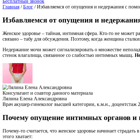
Бесплатный звонок
Главная
/
Блог
/
Избавляемся от опущения и недержания с помо
Избавляемся от опущения и недержания
Женское здоровье
– тайная, интимная сфера. Кто-то не может р
связано – табу для обсуждения. Поэтому, когда женщина сталки
Недержание мочи
может сигнализировать о множестве неполад
стенок влагалища, связанное со слабостью
интимных мышц
.
Не
Консультант и соавтор данного материала
Лялина Елена Александровна
Врач акушер-гинеколог высшей категории, к.м.н., доцент
стаж 2
Почему опущение интимных органов и н
Почему-то считается, что
женское здоровье
начинает страдать в 
этого хватает: