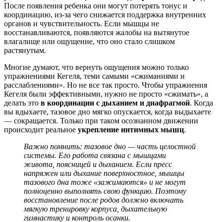
После появления ребенка они могут потерять тонус и
координацию, из-за чего снижается поддержка внутренних
органов и чувствительность. Если мышцы не
восстанавливаются, появляются жалобы на вытянутое
влагалище или ощущение, что оно стало слишком
растянутым
.
Многие думают, что вернуть ощущения можно только
упражнениями Кегеля, теми самыми «сжиманиями и
расслаблениями». Но не все так просто. Чтобы
упражнения
Кегеля
были эффективными, нужно не просто «сжимать», а
делать это
в координации с дыханием и диафрагмой
. Когда
вы вдыхаете, тазовое дно мягко опускается, когда выдыхаете
— сокращается. Только при таком осознанном движении
происходит реальное
укрепление интимных мышц
.
Важно помнить: тазовое дно — часть целостной
системы. Его работа связана с
мышцами
живота
, поясницей и дыханием. Если пресс
напряжен или дыхание поверхностное, мышцы
тазового дна тоже «зажимаются» и не могут
полноценно выполнять свою функцию. Поэтому
восстановление после родов
должно включать
мягкую тренировку корпуса, дыхательную
гимнастику и контроль осанки.