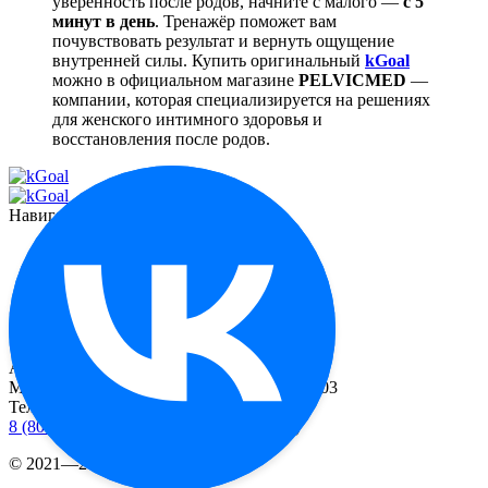
уверенность после родов, начните с малого —
с 5
минут в день
. Тренажёр поможет вам
почувствовать результат и вернуть ощущение
внутренней силы.
Купить
оригинальный
kGoal
можно в официальном магазине
PELVICMED
—
компании, которая специализируется на решениях
для женского интимного здоровья и
восстановления после родов.
Навигация
Функционал
О миостимуляторе
Отзывы
Контакты
Реквизиты
Адрес
Москва, 2-й Рощинский пр-д, д. 8, офис 603
Телефоны
8 (800) 333 24-77
(бесплатные звонки по РФ)
© 2021—2026 |
Реквизиты