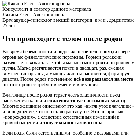
Консультант и соавтор данного материала
Лялина Елена Александровна
Врач акушер-гинеколог высшей категории, к.м.н., доцент
стаж
25 лет
Что происходит с телом после родов
Во время беременности и родов женское тело проходит через
огромные физиологические перемены. Гормон релаксин
размягчает связки таза, чтобы малыш смог пройти по родовым
путям. Матка растягивается почти в двадцать раз, смещая
внутренние органы, а
мышцы живота
расходятся, формируя
диастаз. После родов постепенно
всё возвращается на место
,
но этот процесс требует времени и внимания.
Влагалище после родов
теряет часть эластичности из-за
растяжения тканей и
снижения тонуса
интимных мышц
.
Многие женщины описывают это как
«вытянутое влагалище»
или ощущение, что оно стало
растянутое
. Это не признак
«повреждения», а следствие естественных изменений в
кровообращении и
тонусе мышц тазового дна
.
Если роды были естественными, особенно с разрывами или